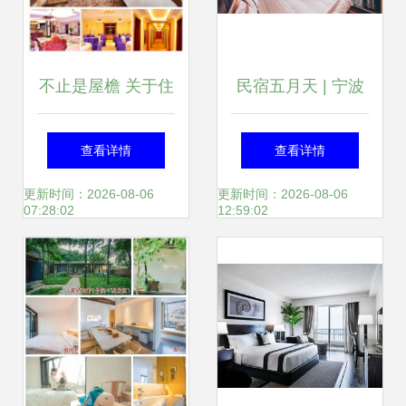
涵以上段用不同主
题导出处理方可根
不止是屋檐 关于住
民宿五月天 | 宁波
据此类文档本件动
宿的思考
书房 在民国风韵
查看详情
查看详情
态设定接入过滤和
里，邂逅一本书中
更新时间：2026-08-06
更新时间：2026-08-06
07:28:02
12:59:02
参数}
的小鲜肉