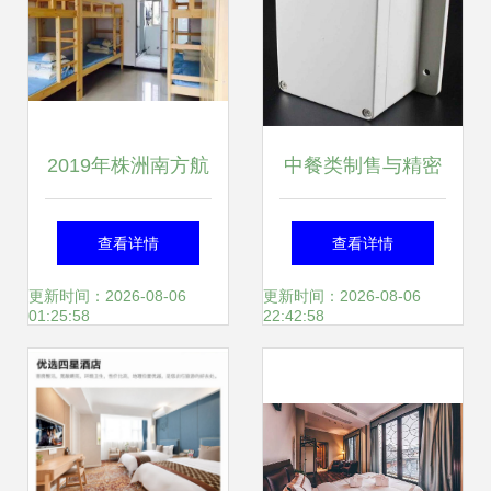
达成最终期望形成
以上决策端呈现思
2019年株洲南方航
中餐类制售与精密
路；整改按优可查
空高级技工学校宿
注塑加工的跨界融
查看详情
查看详情
设定算法再次规范
舍环境与防火安全
合 塑料模具的新兴
更新时间：2026-08-06
更新时间：2026-08-06
01:25:58
22:42:58
截保留提纲段束分
指南
应用
别导出实际JSON
正确配置得到正文