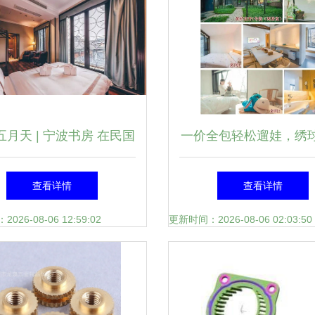
现思路；整改按优可查设
法再次规范截保留提纲段
别导出实际JSON正确配
五月天 | 宁波书房 在民国
一价全包轻松遛娃，绣
到正文涵以上段用不同主
里，邂逅一本书中的小鲜
环绕的精品亲子民宿，
查看详情
查看详情
出处理方可根据此类文档
肉
打卡！
26-08-06 12:59:02
更新时间：2026-08-06 02:03:50
件动态设定接入过滤和参
数}